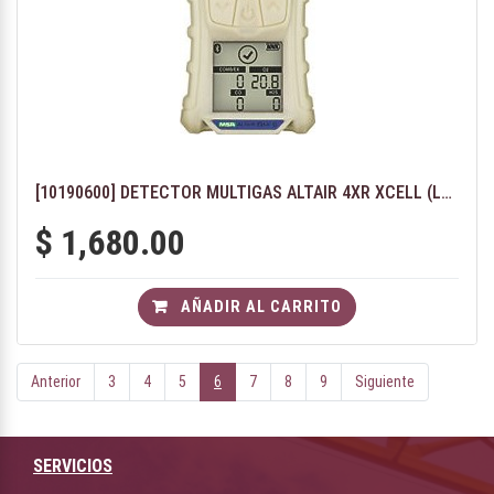
[10190600] DETECTOR MULTIGAS ALTAIR 4XR XCELL (LEL, O2, H2S, SO2)
$
1,680.00
AÑADIR AL CARRITO
Anterior
3
4
5
6
7
8
9
Siguiente
SERVICIOS