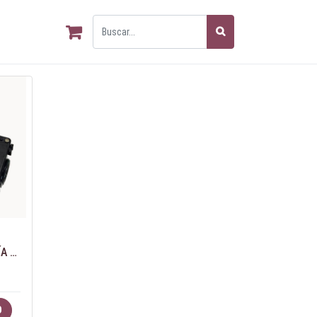
[10148741-SP ] PACK BATERÍA RECARGABLE PARA EQUIPO G1 NFPA
O