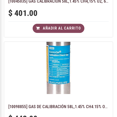
[10045035] GAS CALIBRACIÓN 58L,1.45% CH4,15% O2, 60 PPM CO, 20 H2S
$
401.00
AÑADIR AL CARRITO
[10098855] GAS DE CALIBRACIÓN 58L,1.45% CH4.15% O2, 60 PPM CO, 20 H2S, 10 PPM SO2