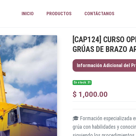
INICIO
PRODUCTOS
CONTÁCTANOS
[
CAP124
]
CURSO OP
GRÚAS DE BRAZO A
Información Adicional del P
En stock: 31
$
1,000.00
🎓 Formación especializada en
grúa con habilidades y conoci
siguiendo los procedimientos 