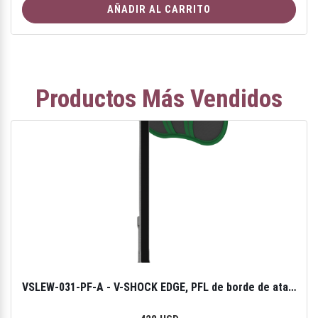
AÑADIR AL CARRITO
Productos Más Vendidos
VSLEW-031-PF-A - V-SHOCK EDGE, PFL de borde de ataque, 10', una sola pierna, gancho de seguridad grande de acero 36CL, conector de pasador (superior), ANSI Z359.14