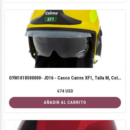
GYM1018500000- JD16 - Casco Cairns XF1, Talla M, Color Amarillo, visor claro, cubre cuello tipo monja, cintas reflejantes color amarillo/lima.
674 USD
AÑADIR AL CARRITO