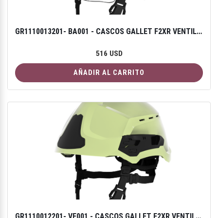
GR1110013201- BA001 - CASCOS GALLET F2XR VENTILADO - COLOR BLANCO CON GAFAS DE PROTECCIÓN F2XR
516 USD
AÑADIR AL CARRITO
GR1110012201- VF001 - CASCOS GALLET F2XR VENTILADO - COLOR FOTOLUMINISCENTE