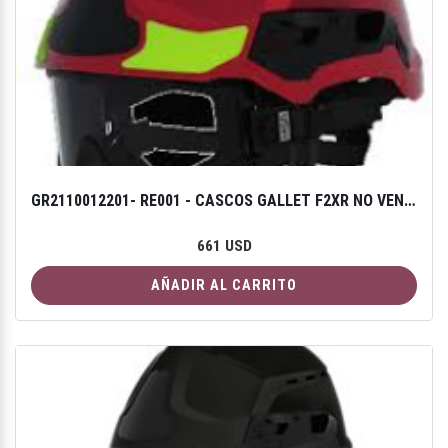
GR2110012201- RE001 - CASCOS GALLET F2XR NO VENTILADO - COLOR ROJO CON GAFAS DE PROTECCIÓN F2XR
661 USD
AÑADIR AL CARRITO