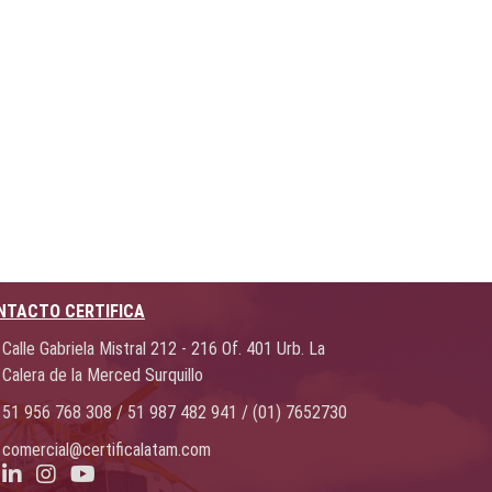
NTACTO CERTIFICA
Calle Gabriela Mistral 212 - 216 Of. 401 Urb. La
Calera de la Merced Surquillo
51 956 768 308 / 51 987 482 941 / (01) 7652730
comercial@certificalatam.com