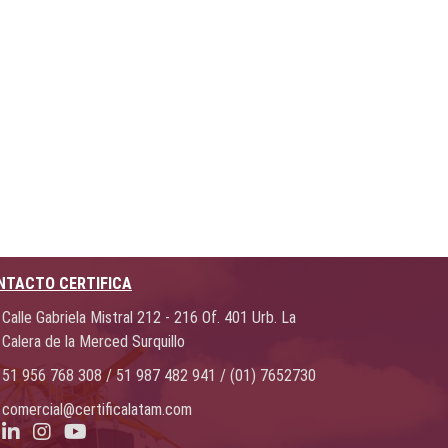
NTACTO CERTIFICA
Calle Gabriela Mistral 212 - 216 Of. 401 Urb. La
Calera de la Merced Surquillo
51 956 768 308 / 51 987 482 941 / (01) 7652730
comercial@certificalatam.com