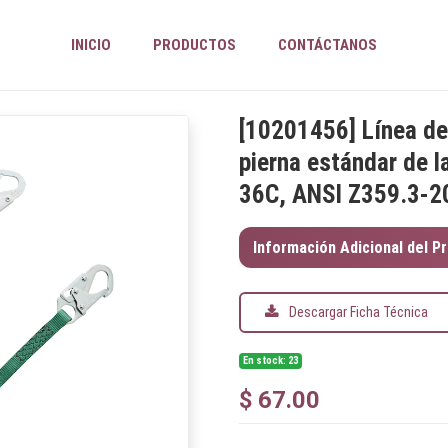
INICIO
PRODUCTOS
CONTÁCTANOS
[
10201456
]
Línea de
pierna estándar de l
36C, ANSI Z359.3-2
Información Adicional del P
Descargar Ficha Técnica
En stock: 23
$
67.00