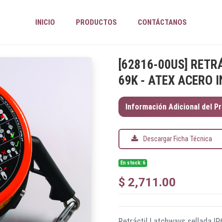
INICIO
PRODUCTOS
CONTÁCTANOS
[
62816-00US
]
RETRÁ
69K - ATEX ACERO 
Información Adicional del P
Descargar Ficha Técnica
En stock: 6
$
2,711.00
Retráctil Latchways sellada I