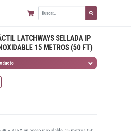
CTIL LATCHWAYS SELLADA IP
INOXIDABLE 15 METROS (50 FT)
roducto
P69K – ATEX en acero inoxidable, 15 metros (50