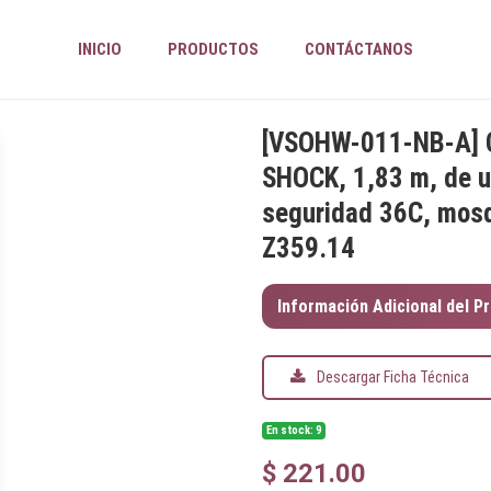
INICIO
PRODUCTOS
CONTÁCTANOS
[
VSOHW-011-NB-A
]
SHOCK, 1,83 m, de u
seguridad 36C, mosq
Z359.14
Información Adicional del P
Descargar Ficha Técnica
En stock: 9
$
221.00