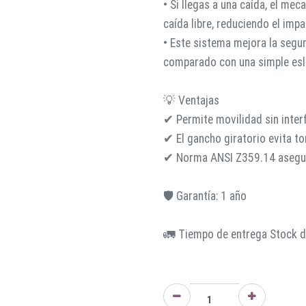
• Si llegas a una caída, el mec
caída libre, reduciendo el impa
• Este sistema mejora la segur
comparado con una simple esli
💡 Ventajas
✔ Permite movilidad sin interf
✔ El gancho giratorio evita t
✔ Norma ANSI Z359.14 asegura
🛡️ Garantía: 1 año
🚛 Tiempo de entrega Stock di