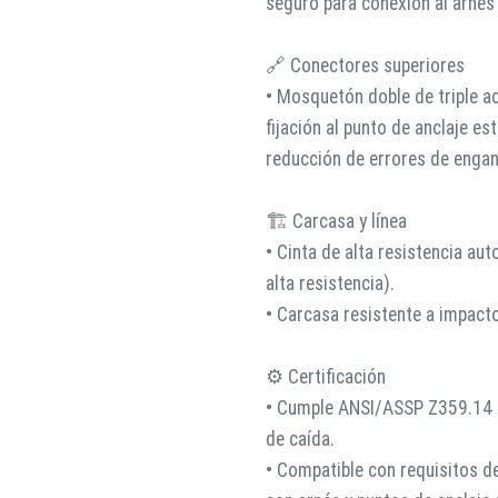
seguro para conexión al arnés
🔗 Conectores superiores
• Mosquetón doble de triple a
fijación al punto de anclaje es
reducción de errores de enga
🏗️ Carcasa y línea
• Cinta de alta resistencia aut
alta resistencia).
• Carcasa resistente a impacto
⚙️ Certificación
• Cumple ANSI/ASSP Z359.14 pa
de caída.
• Compatible con requisitos 