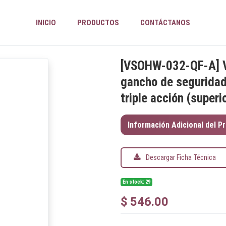
INICIO
PRODUCTOS
CONTÁCTANOS
[
VSOHW-032-QF-A
]
gancho de segurida
triple acción (super
Información Adicional del P
Descargar Ficha Técnica
En stock: 29
$
546.00