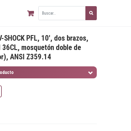
V-SHOCK PFL, 10', dos brazos,
d 36CL, mosquetón doble de
ior), ANSI Z359.14
roducto