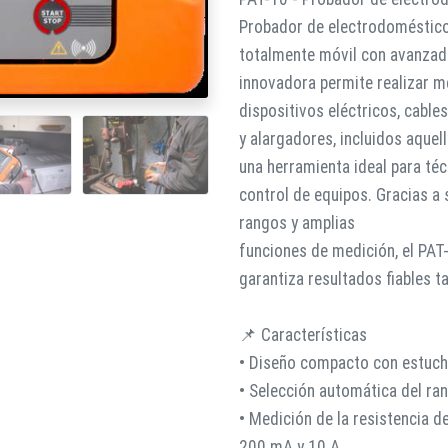
Probador de electrodoméstico
totalmente móvil con avanzad
innovadora permite realizar 
dispositivos eléctricos, cables
y alargadores, incluidos aquel
una herramienta ideal para té
control de equipos. Gracias a 
rangos y amplias
funciones de medición, el PAT-
garantiza resultados fiables t
📌 Características
• Diseño compacto con estuc
• Selección automática del ra
• Medición de la resistencia d
200 mA y 10 A